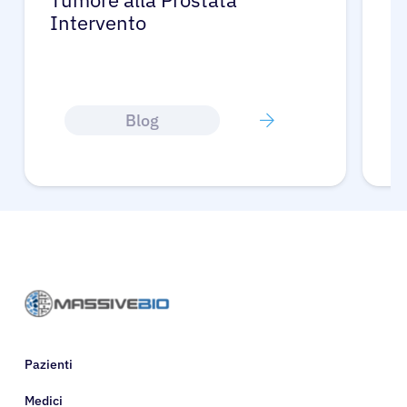
Tumore alla Prostata
Tu
Intervento
Blog
Pazienti
Medici