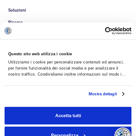
Soluzioni
Risorse
Informazioni su di noi
Questo sito web utilizza i cookie
Utilizziamo i cookie per personalizzare contenuti ed annunci,
per fornire funzionalità dei social media e per analizzare il
nostro traffico. Condividiamo inoltre informazioni sul modo in
cui utilizzi il nostro sito con i nostri partner che si occupano di
analisi dei dati web, pubblicità e social media, i quali
potrebbero combinarle con altre informazioni che hai fornito
Mostra dettagli
loro o che hanno raccolto dal tuo utilizzo dei loro servizi.
Accetta tutti
Politica sulla riservatezza
Termini e Condizioni
Personalizza