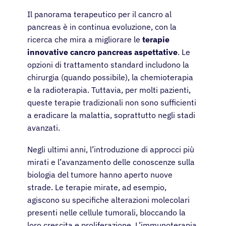
Il panorama terapeutico per il cancro al
pancreas è in continua evoluzione, con la
Pazienti
ricerca che mira a migliorare le
terapie
innovative cancro pancreas aspettative
. Le
Medici
opzioni di trattamento standard includono la
chirurgia (quando possibile), la chemioterapia
e la radioterapia. Tuttavia, per molti pazienti,
Soluzioni
queste terapie tradizionali non sono sufficienti
a eradicare la malattia, soprattutto negli stadi
Risorse
avanzati.
Negli ultimi anni, l’introduzione di approcci più
Chi siamo
mirati e l’avanzamento delle conoscenze sulla
biologia del tumore hanno aperto nuove
Registrazione
strade. Le terapie mirate, ad esempio,
agiscono su specifiche alterazioni molecolari
presenti nelle cellule tumorali, bloccando la
Italiano
loro crescita e proliferazione. L’immunoterapia,