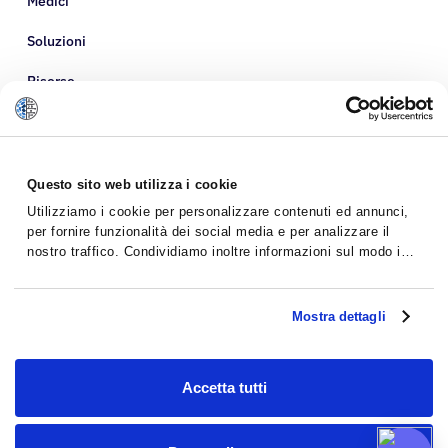
Medici
Soluzioni
Risorse
Informazioni su di noi
Questo sito web utilizza i cookie
Utilizziamo i cookie per personalizzare contenuti ed annunci,
per fornire funzionalità dei social media e per analizzare il
nostro traffico. Condividiamo inoltre informazioni sul modo in
cui utilizzi il nostro sito con i nostri partner che si occupano di
analisi dei dati web, pubblicità e social media, i quali
potrebbero combinarle con altre informazioni che hai fornito
Mostra dettagli
loro o che hanno raccolto dal tuo utilizzo dei loro servizi.
Accetta tutti
Politica sulla riservatezza
Termini e Condizioni