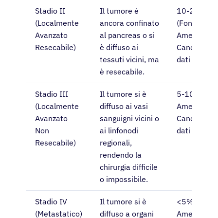
Stadio II
Il tumore è
10-20%
(Localmente
ancora confinato
(Fonte:
Avanzato
al pancreas o si
American
Resecabile)
è diffuso ai
Cancer Soci
tessuti vicini, ma
dati aggiorn
è resecabile.
Stadio III
Il tumore si è
5-10% (Fon
(Localmente
diffuso ai vasi
American
Avanzato
sanguigni vicini o
Cancer Soci
Non
ai linfonodi
dati aggiorn
Resecabile)
regionali,
rendendo la
chirurgia difficile
o impossibile.
Stadio IV
Il tumore si è
<5% (Fonte
(Metastatico)
diffuso a organi
American