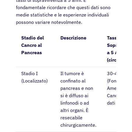
fondamentale ricordare che questi dati sono
medie statistiche e le esperienze individuali
possono variare notevolmente.
Stadio del
Descrizione
Tasso di
Cancro al
Sopravviv
Pancreas
a 5 Anni
(circa)
Stadio I
Il tumore è
30-40%
(Localizzato)
confinato al
(Fonte:
pancreas e non
American
si è diffuso ai
Cancer Soci
linfonodi o ad
dati aggiorn
altri organi. È
resecabile
chirurgicamente.