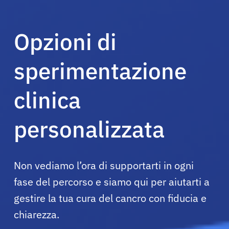
Pazienti
Opzioni di
Medici
sperimentazione
Soluzioni
clinica
Risorse
personalizzata
Chi siamo
Non vediamo l’ora di supportarti in ogni
Registrazione
fase del percorso e siamo qui per aiutarti a
gestire la tua cura del cancro con fiducia e
Italiano
chiarezza.