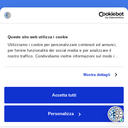
Questo sito web utilizza i cookie
Utilizziamo i cookie per personalizzare contenuti ed annunci,
per fornire funzionalità dei social media e per analizzare il
nostro traffico. Condividiamo inoltre informazioni sul modo in
cui utilizzi il nostro sito con i nostri partner che si occupano di
analisi dei dati web, pubblicità e social media, i quali
potrebbero combinarle con altre informazioni che hai fornito
Mostra dettagli
loro o che hanno raccolto dal tuo utilizzo dei loro servizi.
Accetta tutti
Personalizza