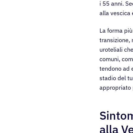
i 55 anni. S
alla vescica 
La forma più
transizione,
uroteliali c
comuni, come
tendono ad e
stadio del t
appropriato 
Sintom
alla V