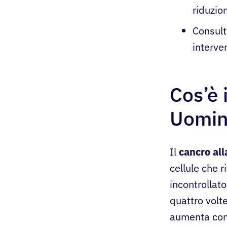
riduzio
Consult
interve
Cos’è 
Uomin
Il
cancro al
cellule che r
incontrollat
quattro volt
aumenta con 