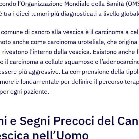
econdo l’Organizzazione Mondiale della Sanità (OMS
è tra i dieci tumori più diagnosticati a livello global
 comune di cancro alla vescica è il carcinoma a cell
 noto anche come carcinoma uroteliale, che origina 
he rivestono l’interno della vescica. Esistono anch
 il carcinoma a cellule squamose e l’adenocarcin
ssere più aggressive. La comprensione della tipol
umore è fondamentale per definire il percorso tera
per ogni paziente.
i e Segni Precoci del Ca
escica nell’Uomo