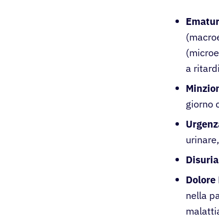
Ematur
(macroe
(microe
a ritard
Minzio
giorno 
Urgenza
urinare,
Disuria
Dolore
nella p
malatti