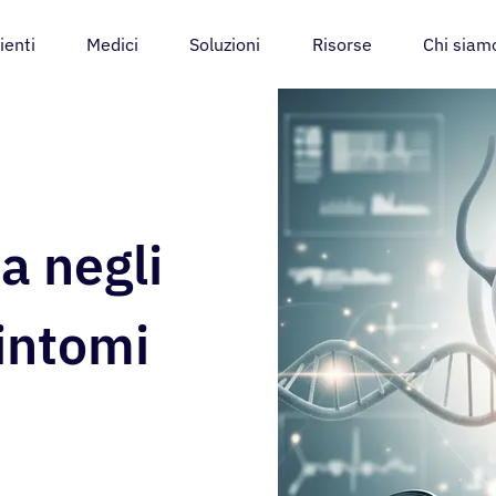
ienti
Medici
Soluzioni
Risorse
Chi siam
a negli
Sintomi