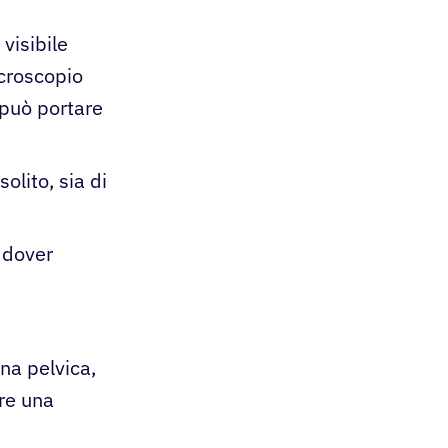
visibile
icroscopio
 può portare
olito, sia di
 dover
na pelvica,
are una