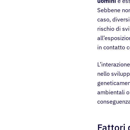
uomini
è ess
Sebbene non 
caso, divers
rischio di sv
all’esposizi
in contatto c
L’interazione
nello svilup
geneticament
ambientali o 
conseguenza,
Fattori 