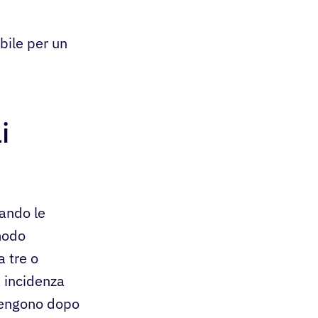
bile per un
i
ando le
 modo
a tre o
a incidenza
vvengono dopo