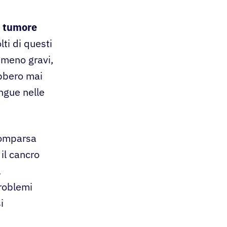
i tumore
ti di questi
 meno gravi,
ebbero mai
ngue nelle
 comparsa
il cancro
a
problemi
i