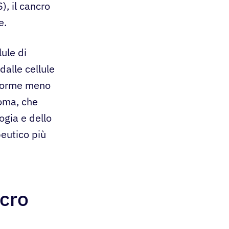
), il cancro
e.
ule di
dalle cellule
e forme meno
oma, che
ogia e dello
peutico più
ncro