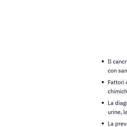
Il canc
con san
Fattori
chimich
La diag
urine, l
La prev