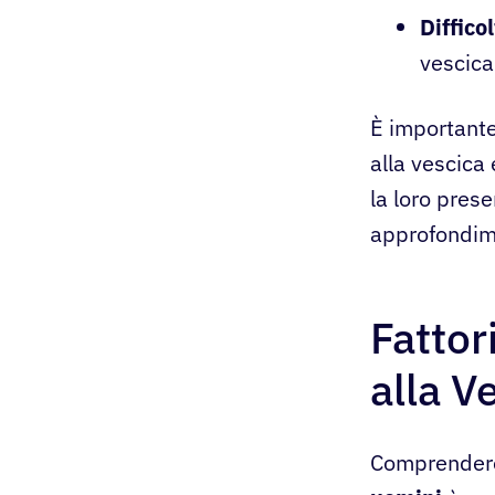
Diffico
vescica
È importante
alla vescica
la loro prese
approfondime
Fattor
alla V
Comprender