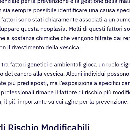
enziale per la prevenzione e la gestione della mala
sia sempre possibile identificare una causa speci
i fattori sono stati chiaramente associati a un aum
iluppare questa neoplasia. Molti di questi fattori s
one a sostanze chimiche che vengono filtrate dai re
on il rivestimento della vescica.
 tra fattori genetici e ambientali gioca un ruolo sign
po del cancro alla vescica. Alcuni individui posson
e più predisposti, ma l’esposizione a specifici ca
professionali rimane il fattore di rischio più modifi
 il più importante su cui agire per la prevenzione.
di Rischio Modificabili