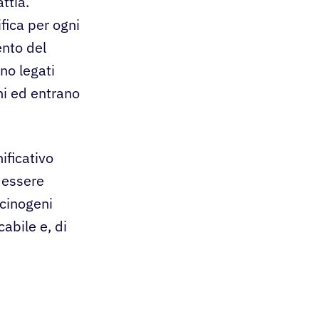
ttia.
fica per ogni
ento del
ono legati
ni ed entrano
ificativo
o essere
rcinogeni
cabile e, di