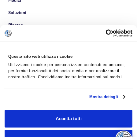
Medici
Soluzioni
Risorse
Informazioni su di noi
Questo sito web utilizza i cookie
Utilizziamo i cookie per personalizzare contenuti ed annunci,
per fornire funzionalità dei social media e per analizzare il
nostro traffico. Condividiamo inoltre informazioni sul modo in
cui utilizzi il nostro sito con i nostri partner che si occupano di
analisi dei dati web, pubblicità e social media, i quali
potrebbero combinarle con altre informazioni che hai fornito
Mostra dettagli
loro o che hanno raccolto dal tuo utilizzo dei loro servizi.
Accetta tutti
Politica sulla riservatezza
Termini e Condizioni