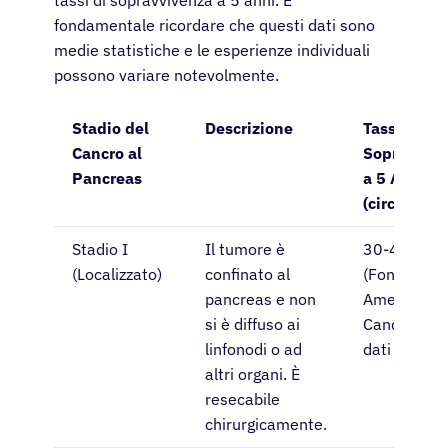
fondamentale ricordare che questi dati sono
medie statistiche e le esperienze individuali
possono variare notevolmente.
Stadio del
Descrizione
Tasso di
Cancro al
Sopravviv
Pancreas
a 5 Anni
(circa)
Stadio I
Il tumore è
30-40%
(Localizzato)
confinato al
(Fonte:
pancreas e non
American
si è diffuso ai
Cancer Soci
linfonodi o ad
dati aggiorn
altri organi. È
resecabile
chirurgicamente.