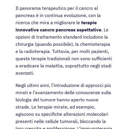
Il panorama terapeutico per il cancro al
pancreas è in continua evoluzione, con la
Pazienti
ricerca che mira a migliorare le
terapie
innovative cancro pancreas aspettative
. Le
Medici
opzioni di trattamento standard includono la
chirurgia (quando possibile), la chemioterapia
e la radioterapia. Tuttavia, per molti pazienti,
Soluzioni
queste terapie tradizionali non sono sufficienti
a eradicare la malattia, soprattutto negli stadi
Risorse
avanzati.
Negli ultimi anni, l’introduzione di approcci più
Chi siamo
mirati e l’avanzamento delle conoscenze sulla
biologia del tumore hanno aperto nuove
Registrazione
strade. Le terapie mirate, ad esempio,
agiscono su specifiche alterazioni molecolari
presenti nelle cellule tumorali, bloccando la
Italiano
loro crescita e proliferazione. L’immunoterapia,