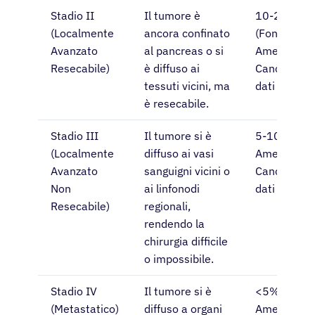
Stadio II
Il tumore è
10-20%
(Localmente
ancora confinato
(Fonte:
Avanzato
al pancreas o si
American
Resecabile)
è diffuso ai
Cancer Soci
tessuti vicini, ma
dati aggiorn
è resecabile.
Stadio III
Il tumore si è
5-10% (Fon
(Localmente
diffuso ai vasi
American
Avanzato
sanguigni vicini o
Cancer Soci
Non
ai linfonodi
dati aggiorn
Resecabile)
regionali,
rendendo la
chirurgia difficile
o impossibile.
Stadio IV
Il tumore si è
<5% (Fonte
(Metastatico)
diffuso a organi
American