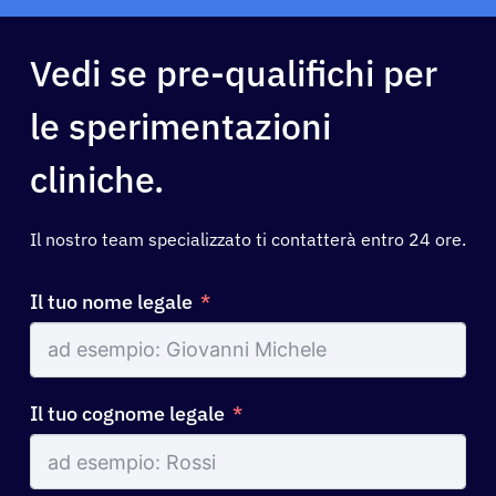
Pazienti
Vedi se pre-qualifichi per
Medici
le sperimentazioni
Soluzioni
cliniche.
Risorse
Il nostro team specializzato ti contatterà entro 24 ore.
Il tuo nome legale
Chi siamo
Registrazione
Il tuo cognome legale
Italiano