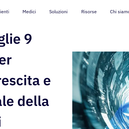
ienti
Medici
Soluzioni
Risorse
Chi siam
glie 9
per
escita e
le della
i