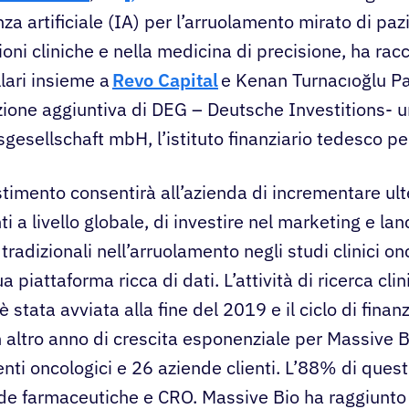
enza artificiale (IA) per l’arruolamento mirato di paz
oni cliniche e nella medicina di precisione, ha racc
llari insieme a
Revo Capital
e Kenan Turnacıoğlu Pa
zione aggiuntiva di DEG – Deutsche Investitions- 
gesellschaft mbH, l’istituto finanziario tedesco per
timento consentirà all’azienda di incrementare ult
ti a livello globale, di investire nel marketing e lanc
tradizionali nell’arruolamento negli studi clinici on
ua piattaforma ricca di dati. L’attività di ricerca clin
è stata avviata alla fine del 2019 e il ciclo di fina
 altro anno di crescita esponenziale per Massive B
nti oncologici e 26 aziende clienti. L’88% di questi
de farmaceutiche e CRO. Massive Bio ha raggiunto