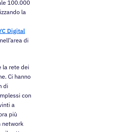
ale 100.000
lizzando la
C Digital
nell’area di
la rete dei
one. Ci hanno
m di
complessi con
inti a
ora più
un network