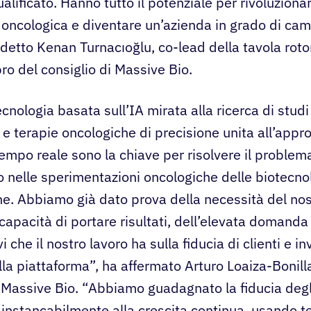
lificato. Hanno tutto il potenziale per rivoluzionar
a oncologica e diventare un’azienda in grado di camb
detto Kenan Turnacıoğlu, co-lead della tavola ro
 del consiglio di Massive Bio.
cnologia basata sull’IA mirata alla ricerca di studi
 e terapie oncologiche di precisione unita all’appro
tempo reale sono la chiave per risolvere il problem
 nelle sperimentazioni oncologiche delle biotecno
e. Abbiamo già dato prova della necessità del nos
capacità di portare risultati, dell’elevata domanda
vi che il nostro lavoro ha sulla fiducia di clienti e in
la piattaforma”, ha affermato Arturo Loaiza-Bonilla
 Massive Bio. “Abbiamo guadagnato la fiducia degli
instancabilmente alla crescita continua, usando t