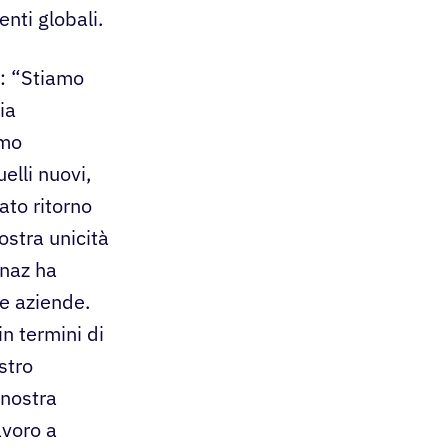
nti globali.
o: “Stiamo
ia
amo
elli nuovi,
ato ritorno
ostra unicità
rnaz ha
e aziende.
in termini di
stro
 nostra
avoro a