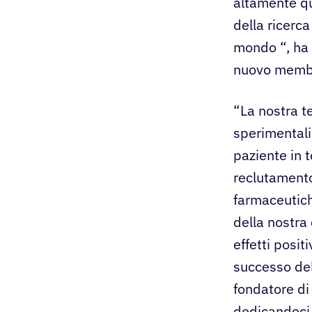
altamente qua
della ricerc
mondo “, ha 
nuovo membro
“La nostra te
sperimentali
paziente in 
reclutamento
farmaceutich
della nostra 
effetti positi
successo del
fondatore di
dedicandoci 