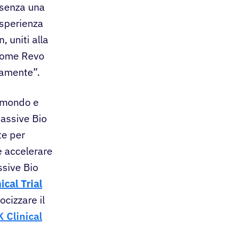
 senza una
esperienza
, uniti alla
 come Revo
idamente”.
il mondo e
Massive Bio
te per
e accelerare
ssive Bio
ical Trial
ocizzare il
 Clinical