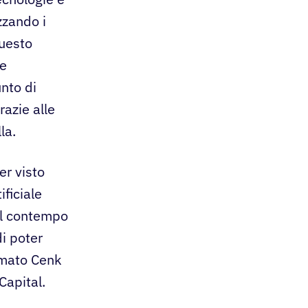
izzando i
questo
 e
unto di
razie alle
la.
er visto
ficiale
 al contempo
di poter
ermato Cenk
Capital.