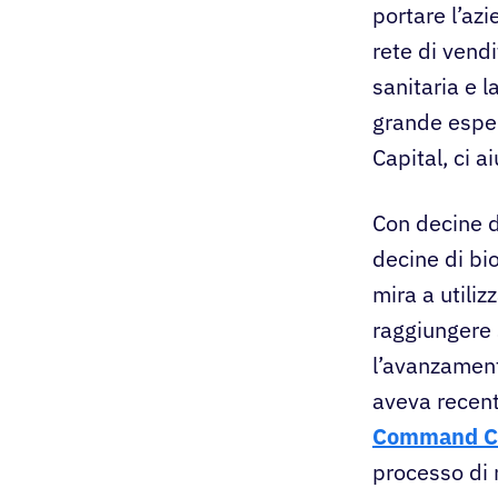
portare l’az
rete di vend
sanitaria e l
grande esper
Capital, ci a
Con decine di
decine di bi
mira a utiliz
raggiungere 
l’avanzament
aveva recen
Command C
processo di r