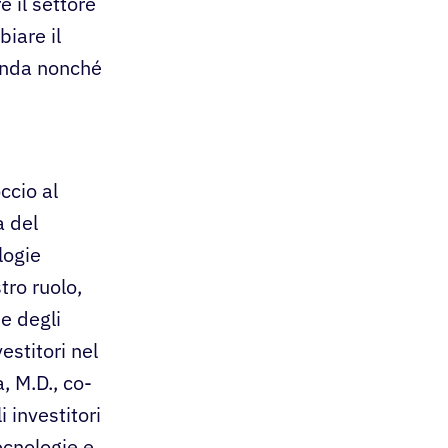
e il settore
iare il
tonda nonché
ccio al
a del
logie
tro ruolo,
 e degli
vestitori nel
, M.D., co-
 investitori
ecnologie e