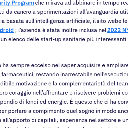
arity Program
che mirava ad abbinare in tempo re
tti da cancro a sperimentazioni all’avanguardia uti
a basata sull’intelligenza artificiale, il sito webe le
droid
; l’azienda è stata inoltre inclusa nel
2022 NY
 un elenco delle start-up sanitarie più interessanti 
 ha sempre eccelso nel saper acquisire e ampliare 
i farmaceutici, restando inarrestabile nell’esecuzi
credibile motivazione e la complementarietà del tea
 loro coraggio nell’affrontare e risolvere problemi 
spendio di fondi ed energie. È questo che ci ha conv
per portare a compimento quel sogno in modo anc
 all’apporto di capitali, esperienza nel settore e 