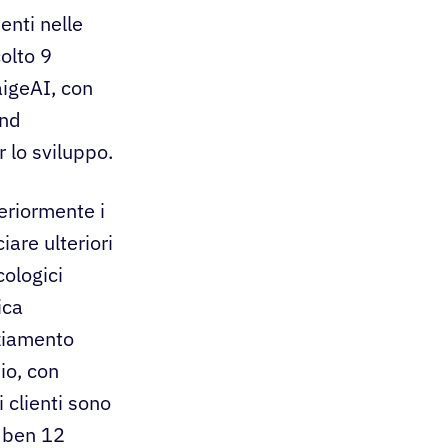
ienti nelle
olto 9
igeAI, con
und
 lo sviluppo.
eriormente i
iare ulteriori
cologici
ica
nziamento
io, con
 clienti sono
 ben 12