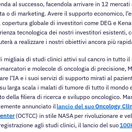
ienda al successo, facendola arrivare in 12 mercati
ita o di marketing. Avere il supporto economico, l’
a copertura globale di investitori come DEG e Kenan
ienza tecnologica dei nostri investitori esistenti,
iuterà a realizzare i nostri obiettivi ancora più rap
 migliaia di studi clinici attivi sul cancro in tutto 
omarcatori e molecole di oncologia di precisione, 
zare l’IA e i suoi servizi di supporto mirati al pazien
su larga scala i malati di tumore di tutto il mondo 
o della filiera di ricerca e sviluppo oncologico. Ma
temente annunciato il
lancio del suo
Oncology Clin
enter
(OCTCC) in stile NASA
per rivoluzionare e vel
egistrazione agli studi clinici, il lancio del suo
100K