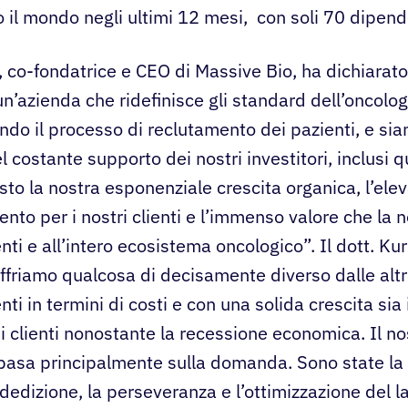
o il mondo negli ultimi 12 mesi, con soli 70 dipende
, co-fondatrice e CEO di Massive Bio, ha dichiarat
n’azienda che ridefinisce gli standard dell’oncolog
ndo il processo di reclutamento dei pazienti, e si
l costante supporto dei nostri investitori, inclusi qu
sto la nostra esponenziale crescita organica, l’elev
ento per i nostri clienti e l’immenso valore che la n
enti e all’intero ecosistema oncologico”. Il dott. Ku
ffriamo qualcosa di decisamente diverso dalle altr
nti in termini di costi e con una solida crescita sia 
di clienti nonostante la recessione economica. Il no
basa principalmente sulla domanda. Sono state la
 dedizione, la perseveranza e l’ottimizzazione del l