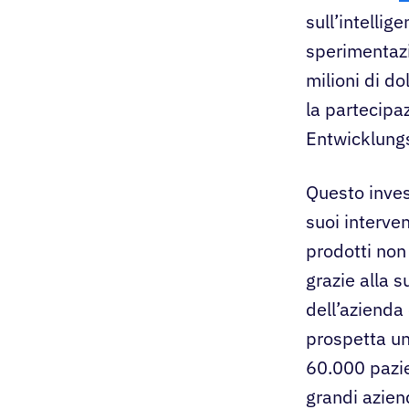
sull’intellig
sperimentazi
milioni di do
la partecipa
Entwicklungs
Questo inves
suoi interven
prodotti non 
grazie alla s
dell’azienda 
prospetta un
60.000 pazie
grandi azien