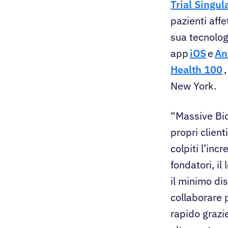
Trial Singul
pazienti affe
sua tecnologi
app
iOS
e
An
Health 100
,
New York.
“Massive Bio
propri client
colpiti l’in
fondatori, il
il minimo di
collaborare 
rapido grazie