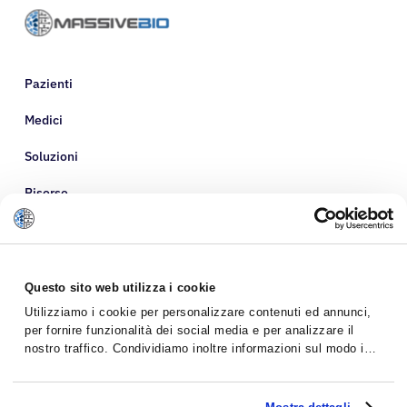
Pazienti
Medici
Soluzioni
Risorse
Informazioni su di noi
Questo sito web utilizza i cookie
Utilizziamo i cookie per personalizzare contenuti ed annunci,
per fornire funzionalità dei social media e per analizzare il
nostro traffico. Condividiamo inoltre informazioni sul modo in
cui utilizzi il nostro sito con i nostri partner che si occupano di
analisi dei dati web, pubblicità e social media, i quali
potrebbero combinarle con altre informazioni che hai fornito