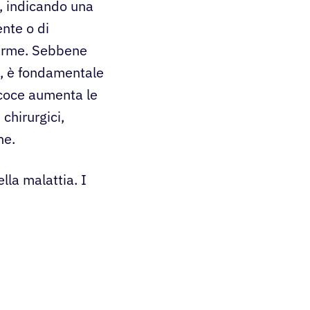
o, indicando una
ente o di
larme. Sebbene
o, è fondamentale
ecoce aumenta le
chirurgici,
ne.
la malattia. I