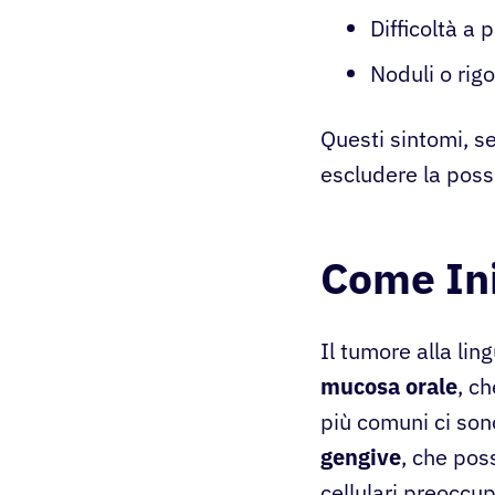
Difficoltà a 
Noduli o rig
Questi sintomi, s
escludere la possi
Come Ini
Il tumore alla lin
mucosa orale
, c
più comuni ci so
gengive
, che po
cellulari preoccu