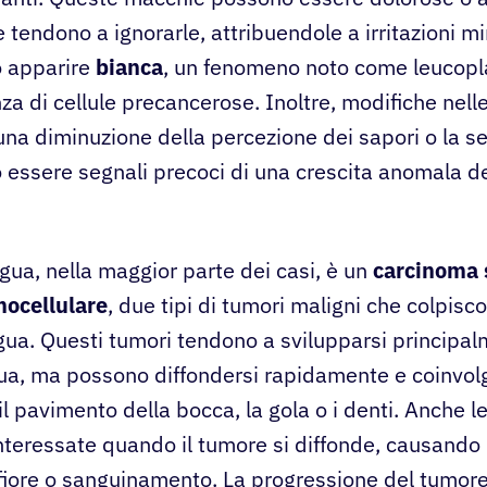
tendono a ignorarle, attribuendole a irritazioni min
uò apparire
bianca
, un fenomeno noto come leucopl
za di cellule precancerose. Inoltre, modifiche nell
una diminuzione della percezione dei sapori o la s
 essere segnali precoci di una crescita anomala del
ngua, nella maggior parte dei casi, è un
carcinoma 
ocellulare
, due tipi di tumori maligni che colpisco
ingua. Questi tumori tendono a svilupparsi principa
ngua, ma possono diffondersi rapidamente e coinvolg
l pavimento della bocca, la gola o i denti. Anche l
teressate quando il tumore si diffonde, causando u
iore o sanguinamento. La progressione del tumore