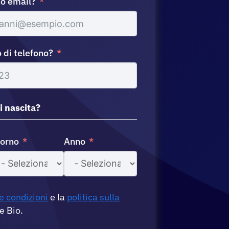
zzo email?
 di telefono?
i nascita?
iorno
Anno
e condizioni
e la
politica sulla
e Bio.