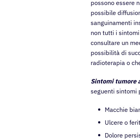
possono essere no
possibile diffusio
sanguinamenti ins
non tutti i sinto
consultare un me
possibilità di suc
radioterapia o ch
Sintomi tumore a
seguenti sintomi 
Macchie bian
Ulcere o fer
Dolore persis