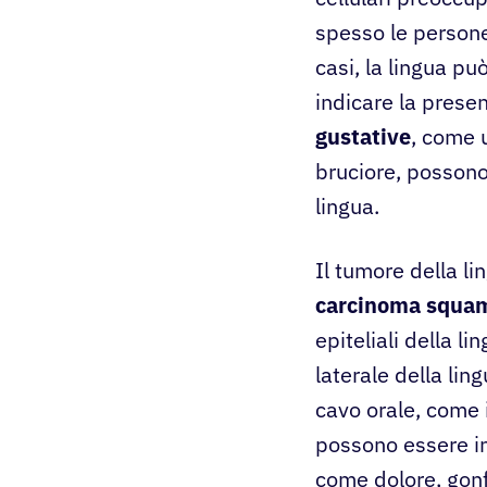
spesso le persone 
casi, la lingua p
indicare la presen
gustative
, come 
bruciore, possono
lingua.
Il tumore della li
carcinoma squam
epiteliali della l
laterale della li
cavo orale, come i
possono essere in
come dolore, gonf