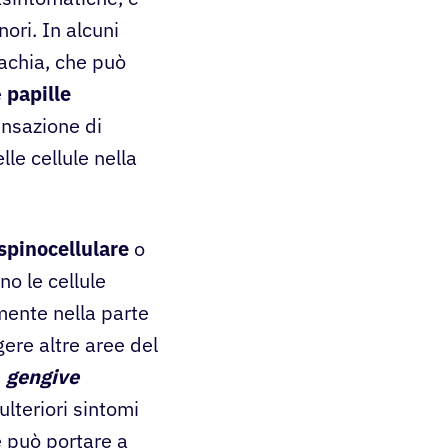
ori. In alcuni
achia, che può
e
papille
ensazione di
le cellule nella
spinocellulare
o
no le cellule
lmente nella parte
ere altre aree del
e
gengive
lteriori sintomi
 può portare a