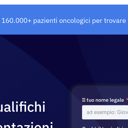
e 160.000+ pazienti oncologici per trovare 
Il tuo nome legale
alifichi
entazioni