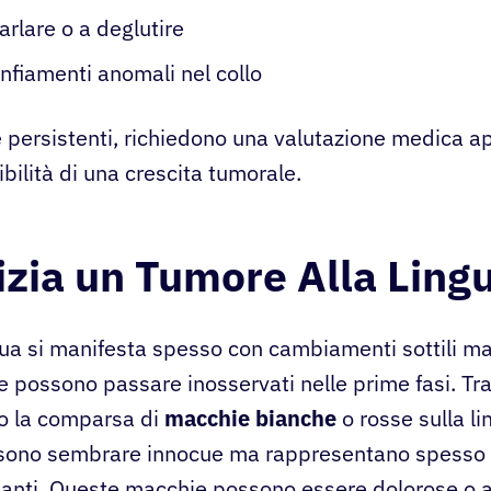
parlare o a deglutire
onfiamenti anomali nel collo
e persistenti, richiedono una valutazione medica a
bilità di una crescita tumorale.
zia un Tumore Alla Ling
gua si manifesta spesso con cambiamenti sottili ma 
he possono passare inosservati nelle prime fasi. Tra
no la comparsa di
macchie bianche
o rosse sulla l
ssono sembrare innocue ma rappresentano spesso a
panti. Queste macchie possono essere dolorose o 