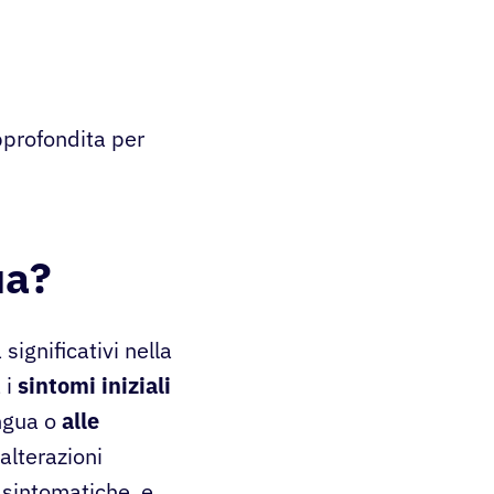
pprofondita per
ua?
significativi nella
 i
sintomi iniziali
ingua o
alle
lterazioni
asintomatiche, e