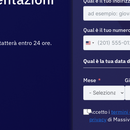
Qual è il tuo indiri
Qual è il tuo numero
tatterà entro 24 ore.
United
States
+1
Qual è la tua data d
Mese
G
Accetto i
termini 
privacy
di Massiv