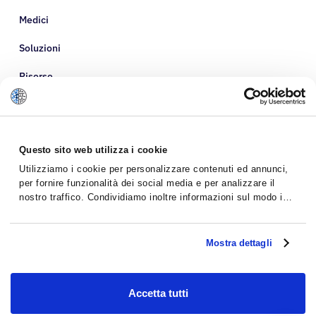
Medici
Soluzioni
Risorse
Informazioni su di noi
Questo sito web utilizza i cookie
Utilizziamo i cookie per personalizzare contenuti ed annunci,
per fornire funzionalità dei social media e per analizzare il
nostro traffico. Condividiamo inoltre informazioni sul modo in
cui utilizzi il nostro sito con i nostri partner che si occupano di
analisi dei dati web, pubblicità e social media, i quali
potrebbero combinarle con altre informazioni che hai fornito
Mostra dettagli
loro o che hanno raccolto dal tuo utilizzo dei loro servizi.
Accetta tutti
Politica sulla riservatezza
Termini e Condizioni