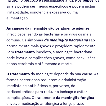
rigidez no pescoço e sensibilidade à luz. Nos
bebés
, os
sinais podem ser menos específicos e podem incluir
irritabilidade, sonolência excessiva ou má
alimentação.
As causas
da meningite são geralmente agentes
infecciosos, sendo as bactérias e os vírus os mais
comuns. Os sintomas
da meningite bacteriana
são
normalmente mais graves e progridem rapidamente.
Sem
tratamento
imediato, a meningite bacteriana
pode levar a complicações graves, como convulsões,
danos cerebrais e até mesmo a morte.
O tratamento
da meningite depende da sua causa. As
formas bacterianas requerem a administração
imediata de antibióticos e, por vezes, de
corticosteróides para reduzir o inchaço e evitar
complicações. O tratamento
da meningite fúngica
envolve medicação antifúngica a longo prazo,