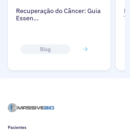
Recuperação do Câncer: Guia
R
Essen…
T
Blog
Pacientes