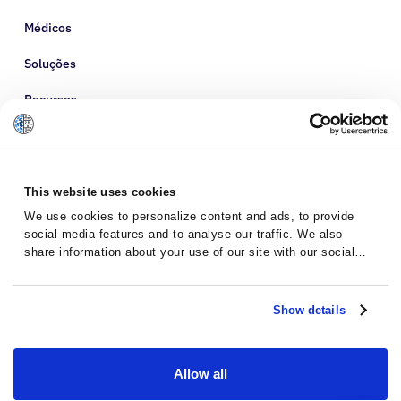
Médicos
Soluções
Recursos
Sobre Nós
This website uses cookies
We use cookies to personalize content and ads, to provide
social media features and to analyse our traffic. We also
share information about your use of our site with our social
media, advertising and analytics partners who may combine it
with other information that you’ve provided to them or that
they’ve collected from your use of their services.
Show details
Allow all
Política de Privacidade
Termos e Condições