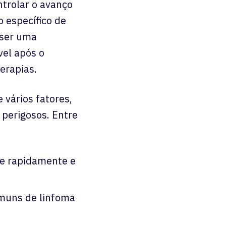
trolar o avanço
 específico de
 ser uma
vel após o
erapias.
vários fatores,
 perigosos. Entre
ce rapidamente e
omuns de linfoma