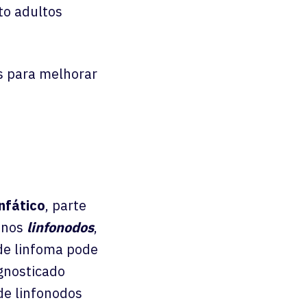
to adultos
s para melhorar
nfático
, parte
e nos
linfonodos
,
de linfoma pode
gnosticado
e linfonodos