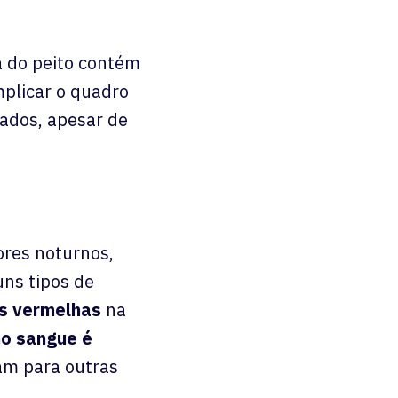
ea do peito contém
plicar o quadro
ados, apesar de
ores noturnos,
ns tipos de
s vermelhas
na
no sangue é
am para outras