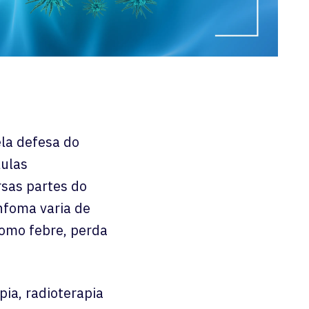
ela defesa do
lulas
rsas partes do
nfoma varia de
como febre, perda
ia, radioterapia