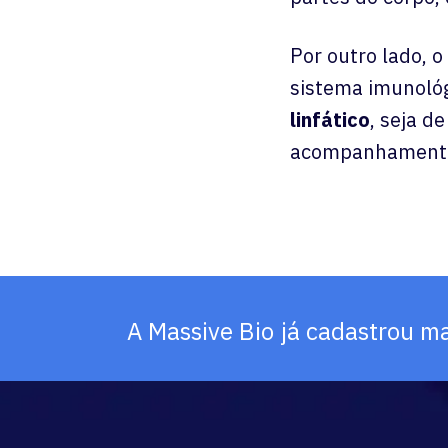
Por outro lado, 
sistema imunológ
linfático
, seja d
acompanhamento c
A Massive Bio já cadastrou m