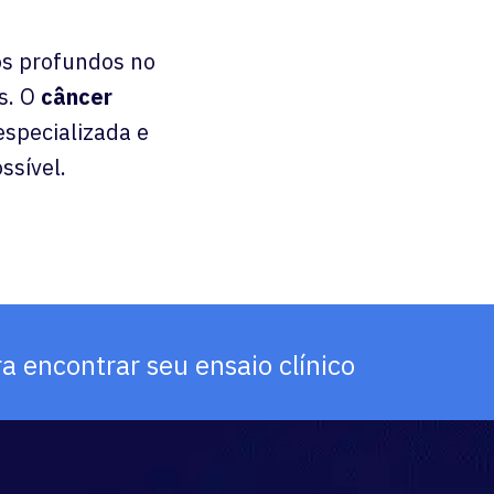
os profundos no
s. O
câncer
especializada e
ssível.
 encontrar seu ensaio clínico