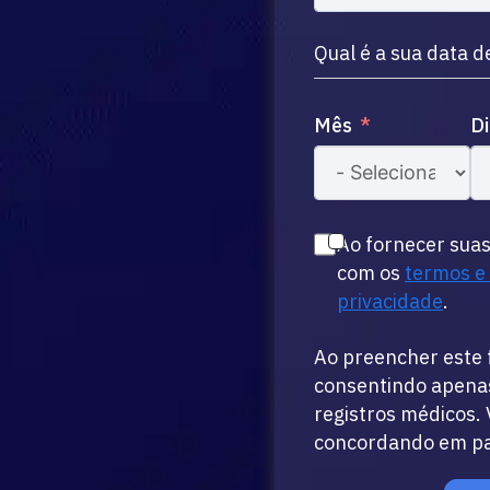
States
+1
Qual é a sua data 
Mês
Di
Ao fornecer sua
com os
termos e
privacidade
.
Ao preencher este 
consentindo apenas
registros médicos. 
concordando em part