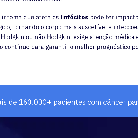
o linfoma que afeta os
linfócitos
pode ter impact
ico, tornando o corpo mais suscetível a infecçõe
e Hodgkin ou não Hodgkin, exige atenção médica 
ontínuo para garantir o melhor prognóstico po
ais de 160.000+ pacientes com câncer para