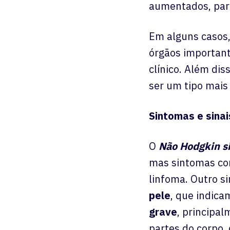
aumentados, part
Em alguns casos
órgãos important
clínico. Além dis
ser um tipo mais
Sintomas e sinai
O
Não Hodgkin s
mas sintomas c
linfoma. Outro s
pele
, que indica
grave
, principa
partes do corpo,