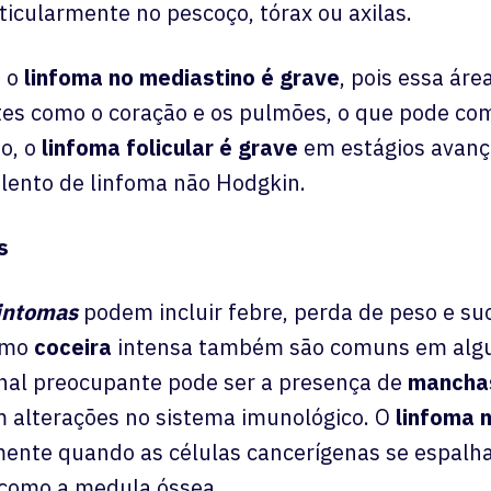
icularmente no pescoço, tórax ou axilas.
, o
linfoma no mediastino é grave
, pois essa ár
es como o coração e os pulmões, o que pode com
so, o
linfoma folicular é grave
em estágios avanç
 lento de linfoma não Hodgkin.
s
intomas
podem incluir febre, perda de peso e su
omo
coceira
intensa também são comuns em algu
inal preocupante pode ser a presença de
mancha
m alterações no sistema imunológico. O
linfoma 
lmente quando as células cancerígenas se espalh
 como a medula óssea.