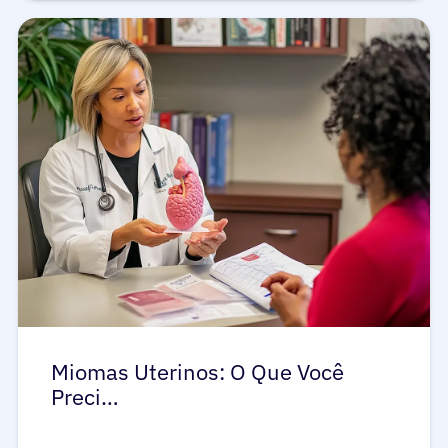
Pacientes
Médicos
Soluções
Recursos
Miomas Uterinos: O Que Você
Preci…
Sobre