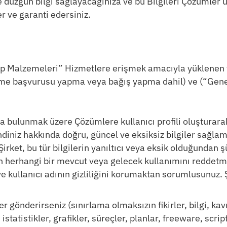
ve düzgün bilgi sağlayacağınıza ve bu Bilgileri Çözümler 
r ve garanti edersiniz.
 Malzemeleri” Hizmetlere erişmek amacıyla yüklenen ve si
eme başvurusu yapma veya bağış yapma dahil) ve (“Gen
a bulunmak üzere Çözümlere kullanıcı profili oluşturar
endiniz hakkında doğru, güncel ve eksiksiz bilgiler sağla
 Şirket, bu tür bilgilerin yanıltıcı veya eksik olduğundan
herhangi bir mevcut veya gelecek kullanımını reddetme h
 ve kullanıcı adının gizliliğini korumaktan sorumlusunuz.
önderirseniz (sınırlama olmaksızın fikirler, bilgi, kavram
, istatistikler, grafikler, süreçler, planlar, freeware, scr