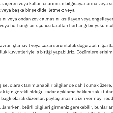
rüs içeren veya kullanıcılarımızın bilgisayarlarına veya s
k veya başka bir şekilde iletmek; veya
ını veya ondan zevk almasını kısıtlayan veya engelleyen v
 veya herhangi bir üçüncü taraftan herhangi bir yükümlü
davranışlar sivil veya cezai sorumluluk doğurabilir. Şartl
uk kuvvetleriyle iş birliği yapabiliriz. Çözümlere erişim
sel olarak tanımlanabilir bilgiler de dahil olmak üzere, 
k için gerekli olduğu kadar açıklama hakkını saklı tutar 
bağlı olarak düzenler, paylaşılmasına izin vermeyi redde
lanırken, belirli bilgileri girmeniz gerekebilir, bunlar a