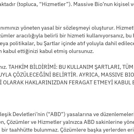
aktadır (topluca, “Hizmetler”). Massive Bio’nun kişisel v
anımınızı yöneten yasal bir sözleşmeyi oluşturur. Hizmet
er aracılığıyla belirli bir hizmeti kullanıyorsanız, bu h
ya politikalar, bu Şartlar içinde atıf yoluyla dahil edile
 kabul ettiğinizi kabul etmiş olursunuz.
anmayınız. TAHKİM BİLDİRİMİ: BU KULLANIM ŞARTLARI
YLA ÇÖZÜLECEĞİNİ BELİRTİR. AYRICA, MASSIVE BIO
ESİ OLARAK HAKLARINIZDAN FERAGAT ETMEYİ KABUL 
eşik Devletleri’nin (“ABD”) yasalarına ve düzenlemeleri
en, Çözümler ve Hizmetler yalnızca ABD sakinlerine yönel
bir taahhütte bulunmaz. Çözümlere başka yerlerden eriş