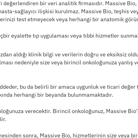
i değerlendiren bir veri analitik firmasıdır. Massive Bio, 
sta-sağlayıcı ilişkisi kurulmaz. Massive Bio, teşhis veya
erinizi test etmeyecek veya herhangi bir anatomik görü
bir eyalette tıp uygulaması veya tıbbi hizmetler sunmak iç
zdan aldığı klinik bilgi ve verilerin doğru ve eksiksiz old
lması nedeniyle size veya birincil onkoloğunuza yanlış v
ddeder, bu da belirli bir amaca uygunluk ve ticari değer 
hakkında herhangi bir beyanda bulunmamaktadır.
koloğunuza verecektir. Birincil onkoloğunuz, Massive B
ir.
celemesinden sonra, Massive Bio, hizmetlerinin size veya 