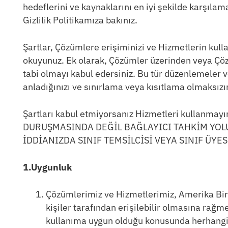
hedeflerini ve kaynaklarını en iyi şekilde karşılam
Gizlilik Politikamıza bakınız.
Şartlar, Çözümlere erişiminizi ve Hizmetlerin kull
okuyunuz. Ek olarak, Çözümler üzerinden veya Çözüml
tabi olmayı kabul edersiniz. Bu tür düzenlemeler ve
anladığınızı ve sınırlama veya kısıtlama olmaksızın
Şartları kabul etmiyorsanız Hizmetleri kull
DURUŞMASINDA DEĞİL BAĞLAYICI TAHKİM YOLU
İDDİANIZDA SINIF TEMSİLCİSİ VEYA SINIF ÜY
1.Uygunluk
Çözümlerimiz ve Hizmetlerimiz, Amerika Birl
kişiler tarafından erişilebilir olmasına rağm
kullanıma uygun olduğu konusunda herhangi 