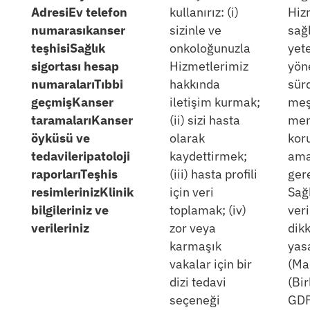
Adresi
Ev telefon
kullanırız: (i)
Hiz
numarası
kanser
sizinle ve
sağ
teşhisi
Sağlık
onkoloğunuzla
yete
sigortası hesap
Hizmetlerimiz
yön
numaraları
Tıbbi
hakkında
sür
geçmiş
Kanser
iletişim kurmak;
meş
taramaları
Kanser
(ii) sizi hasta
men
öyküsü ve
olarak
kor
tedavileri
patoloji
kaydettirmek;
ama
raporları
Teşhis
(iii) hasta profili
gere
resimleriniz
Klinik
için veri
Sağl
bilgileriniz ve
toplamak; (iv)
veri
verileriniz
zor veya
dik
karmaşık
yas
vakalar için bir
(Ma
dizi tedavi
(Bir
seçeneği
GDP