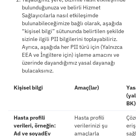
bulunduğunuza ve belirli Hizmet
Sağlayıcılarla nasıl etkileşimde
bulunabileceğimize bağlı olarak, aşağıda
“kişisel bilgi” sütununda belirtilen şekilde
sizinle ilgili PII bilgilerini toplayabiliriz.
Ayrıca, aşağıda her PII türü için (Yalnızca
EEA ve İngiltere için) işleme amacını ve
üzerinde dayandığımız yasal dayanağı
bulacaksınız.
Kişisel bilgi
Amaç(lar)
Yas
(ya
BK)
Hasta profili
Hasta profili
Çöz
verileri, örneğin:
verilerinizi şu
eri
Ad ve soyad
Ev
amaçlarla
sağ