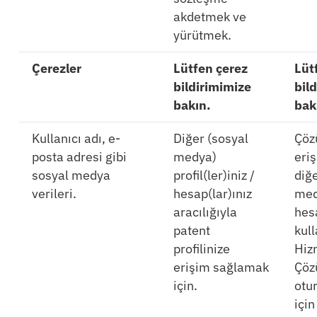
akdetmek ve
yürütmek.
Çerezler
Lütfen çerez
Lüt
bildirimimize
bil
bakın.
bak
Kullanıcı adı, e-
Diğer (sosyal
Çöz
posta adresi gibi
medya)
eri
sosyal medya
profil(ler)iniz /
diğe
verileri.
hesap(lar)ınız
med
aracılığıyla
hes
patent
kul
profilinize
Hiz
erişim sağlamak
Çöz
için.
otu
için