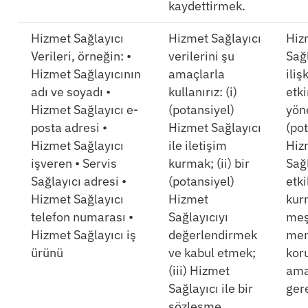
kaydettirmek.
Hizmet Sağlayıcı
Hizmet Sağlayıcı
Hiz
Verileri, örneğin: •
verilerini şu
Sağl
Hizmet Sağlayıcının
amaçlarla
iliş
adı ve soyadı •
kullanırız: (i)
etki
Hizmet Sağlayıcı e-
(potansiyel)
yön
posta adresi •
Hizmet Sağlayıcı
(pot
Hizmet Sağlayıcı
ile iletişim
Hiz
işveren • Servis
kurmak; (ii) bir
Sağl
Sağlayıcı adresi •
(potansiyel)
etk
Hizmet Sağlayıcı
Hizmet
kur
telefon numarası •
Sağlayıcıyı
meş
Hizmet Sağlayıcı iş
değerlendirmek
men
ürünü
ve kabul etmek;
kor
(iii) Hizmet
ama
Sağlayıcı ile bir
gere
sözleşme