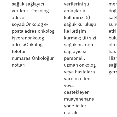
sağlık sağlayıcı
verilerini şu
men
verileri: Onkolog
amaçlarla
doğ
adı ve
kullanırız: (i)
sağl
soyadıOnkolog e-
sağlık kuruluşu
sun
posta adresionkolog
ile iletişim
etk
işverenonkolog
kurmak; (ii) sizi
bul
adresiOnkolog
sağlık hizmeti
olm
telefon
sağlayıcısı
has
numarasıOnkoloğun
personeli,
Hiz
notları
uzman onkolog
sağ
veya hastalara
gere
yardım eden
veya
destekleyen
muayenehane
yöneticileri
olarak