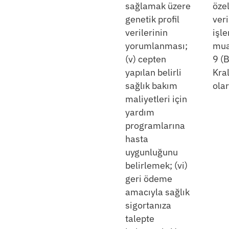
sağlamak üzere
özel
genetik profil
veri
verilerinin
işl
yorumlanması;
mua
(v) cepten
9 (B
yapılan belirli
Kra
sağlık bakım
ola
maliyetleri için
yardım
programlarına
hasta
uygunluğunu
belirlemek; (vi)
geri ödeme
amacıyla sağlık
sigortanıza
talepte