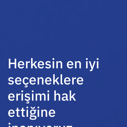
Herkesin en iyi
seçeneklere
Kaynaklar
erişimi hak
ettiğine
Hakkında
Türkçe