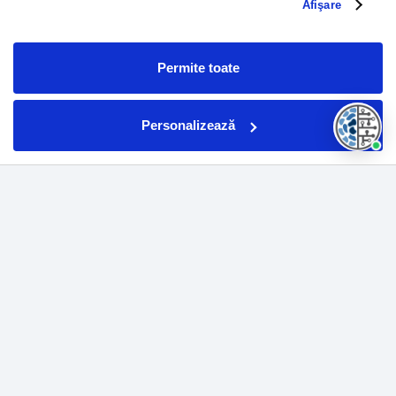
alte informații oferite de dvs. sau culese în urma folosirii
Afişare
serviciilor lor.
Permite toate
Massive Bio canal profesional de
sănătate și YouTube partener!
Personalizează
Abonați-vă acum
Pacienți
Medici