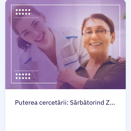
Pacienți
Medici
Soluții
Resurse
Puterea cercetării: Sărbătorind Z…
Despre
Conectare