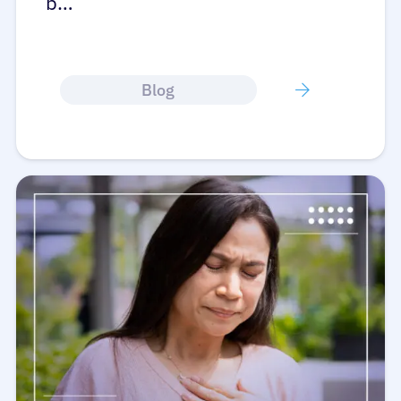
b…
Blog