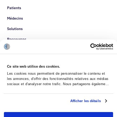
Patients
Médecins
Solutions
Ressources
À propos de nous
Ce site web utilise des cookies.
Les cookies nous permettent de personnaliser le contenu et
les annonces, d'offrir des fonctionnalités relatives aux médias
sociaux et d'analyser notre trafic. Nous partageons également
des informations sur l'utilisation de notre site avec nos
partenaires de médias sociaux, de publicité et d'analyse, qui
peuvent combiner celles-ci avec d'autres informations que
Afficher les détails
vous leur avez fournies ou qu'ils ont collectées lors de votre
utilisation de leurs services.