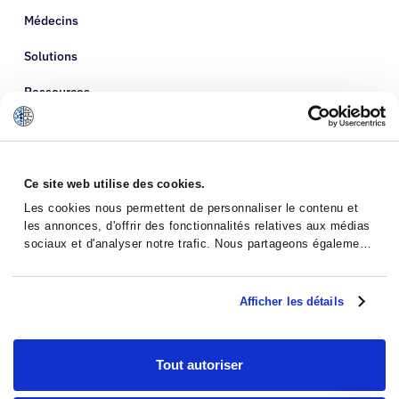
Médecins
Solutions
Ressources
À propos de nous
Ce site web utilise des cookies.
Les cookies nous permettent de personnaliser le contenu et
les annonces, d'offrir des fonctionnalités relatives aux médias
sociaux et d'analyser notre trafic. Nous partageons également
des informations sur l'utilisation de notre site avec nos
partenaires de médias sociaux, de publicité et d'analyse, qui
peuvent combiner celles-ci avec d'autres informations que
Afficher les détails
vous leur avez fournies ou qu'ils ont collectées lors de votre
utilisation de leurs services.
Tout autoriser
Politique de confidentialité
Conditions générales