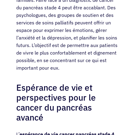
du pancréas stade 4 peut être accablant. Des
psychologues, des groupes de soutien et des
Patients
services de soins palliatifs peuvent offrir un
espace pour exprimer les émotions, gérer
l’anxiété et la dépression, et planifier les soins
Médecins
futurs. L’objectif est de permettre aux patients
de vivre le plus confortablement et dignement
Solutions
possible, en se concentrant sur ce qui est
important pour eux.
Ressources
Espérance de vie et
perspectives pour le
À propos
cancer du pancréas
Se connecter
avancé
L’
espérance de vie cancer pancréas stade 4