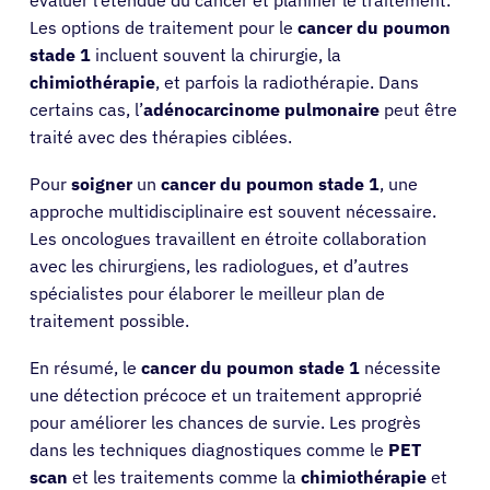
évaluer l’étendue du cancer et planifier le traitement.
Les options de traitement pour le
cancer du poumon
stade 1
incluent souvent la chirurgie, la
chimiothérapie
, et parfois la radiothérapie. Dans
certains cas, l’
adénocarcinome pulmonaire
peut être
traité avec des thérapies ciblées.
Pour
soigner
un
cancer du poumon stade 1
, une
approche multidisciplinaire est souvent nécessaire.
Les oncologues travaillent en étroite collaboration
avec les chirurgiens, les radiologues, et d’autres
spécialistes pour élaborer le meilleur plan de
traitement possible.
En résumé, le
cancer du poumon stade 1
nécessite
une détection précoce et un traitement approprié
pour améliorer les chances de survie. Les progrès
Patients
dans les techniques diagnostiques comme le
PET
scan
et les traitements comme la
chimiothérapie
et