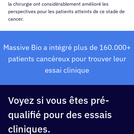
la chirurgie ont considérablement amélioré les
Médecins
perspectives pour les patients atteints de ce stade de
cancer.
Solutions
Ressources
Massive Bio a intégré plus de 160.000+
patients cancéreux pour trouver leur
À propos
essai clinique
Se connecter
Voyez si vous êtes pré-
Français
qualifié pour des essais
cliniques.