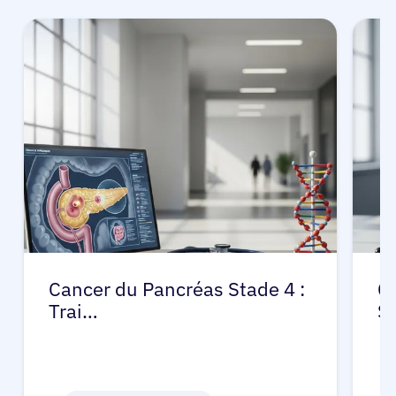
Cancer du Pancréas Stade 4 :
C
Trai…
S