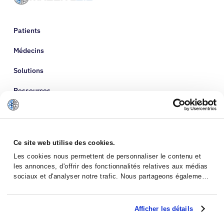
Patients
Médecins
Solutions
Ressources
À propos de nous
Ce site web utilise des cookies.
Les cookies nous permettent de personnaliser le contenu et
les annonces, d'offrir des fonctionnalités relatives aux médias
sociaux et d'analyser notre trafic. Nous partageons également
des informations sur l'utilisation de notre site avec nos
partenaires de médias sociaux, de publicité et d'analyse, qui
peuvent combiner celles-ci avec d'autres informations que
Afficher les détails
vous leur avez fournies ou qu'ils ont collectées lors de votre