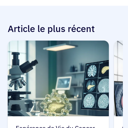
Article le plus récent
Espérance de Vie du Cancer
C