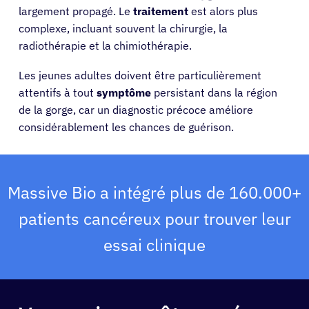
largement propagé. Le
traitement
est alors plus
Patients
complexe, incluant souvent la chirurgie, la
radiothérapie et la chimiothérapie.
Médecins
Les jeunes adultes doivent être particulièrement
attentifs à tout
symptôme
persistant dans la région
Solutions
de la gorge, car un diagnostic précoce améliore
considérablement les chances de guérison.
Ressources
À propos
Massive Bio a intégré plus de 160.000+
patients cancéreux pour trouver leur
Se connecter
essai clinique
Français