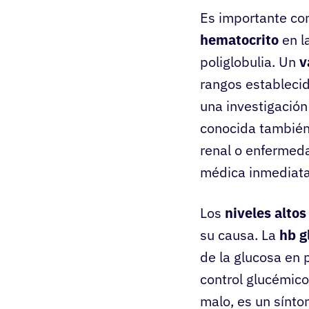
Es importante co
hematocrito
en l
poliglobulia. Un
v
rangos establecid
una investigació
conocida tambié
renal o enfermeda
médica inmediata
Los
niveles altos
su causa. La
hb g
de la glucosa en 
control glucémic
malo, es un sínto