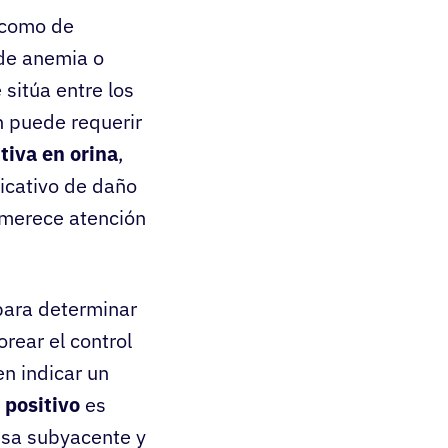
 como de
 de anemia o
sitúa entre los
n puede requerir
tiva en orina
,
icativo de daño
 merece atención
para determinar
rear el control
en indicar un
 positivo
es
usa subyacente y