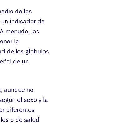
edio de los
r un indicador de
 A menudo, las
tener la
ad de los glóbulos
señal de un
a, aunque no
egún el sexo y la
r diferentes
les o de salud