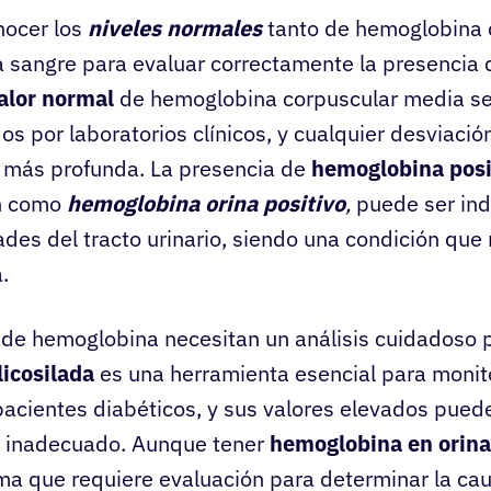
nocer los
niveles normales
tanto de hemoglobina
a sangre para evaluar correctamente la presencia
alor normal
de hemoglobina corpuscular media se 
os por laboratorios clínicos, y cualquier desviació
n más profunda. La presencia de
hemoglobina posi
n como
hemoglobina orina positivo
,
puede ser ind
des del tracto urinario, siendo una condición que
.
de hemoglobina necesitan un análisis cuidadoso 
licosilada
es una herramienta esencial para monito
pacientes diabéticos, y sus valores elevados pued
o inadecuado. Aunque tener
hemoglobina en orina
ma que requiere evaluación para determinar la ca