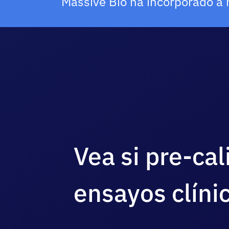
Massive Bio ha incorporado a 
Vea si pre-cal
ensayos clíni