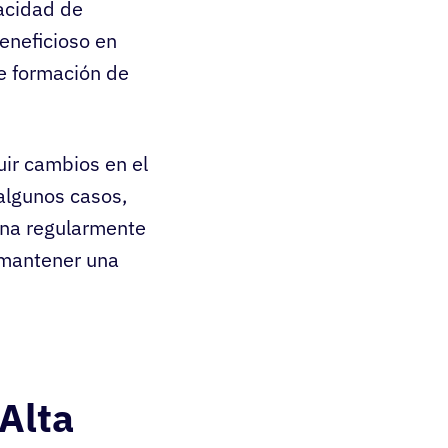
acidad de
eneficioso en
de formación de
uir cambios en el
 algunos casos,
ina regularmente
a mantener una
Alta