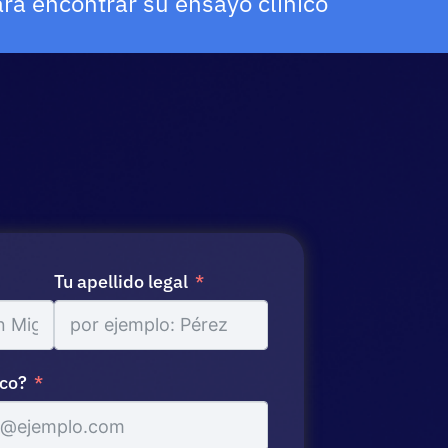
ra encontrar su ensayo clínico
Tu apellido legal
ico?