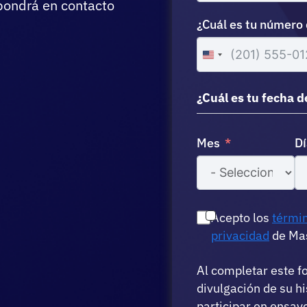
pondrá en contacto
¿Cuál es tu número 
United
States
+1
¿Cuál es tu fecha 
Mes
Dí
Acepto los
términ
privacidad
de Mas
Al completar este f
divulgación de su hi
participar en ensayo