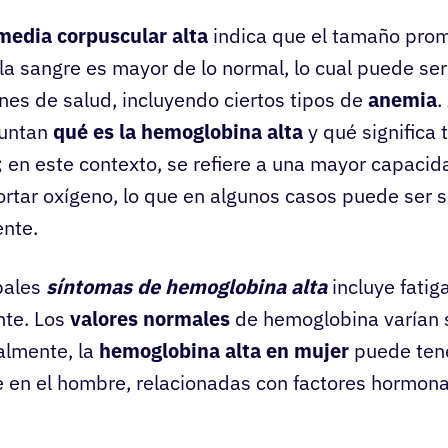
edia corpuscular alta
indica que el tamaño prom
 la sangre es mayor de lo normal, lo cual puede se
nes de salud, incluyendo ciertos tipos de
anemia
.
guntan
qué es la hemoglobina alta
y qué significa 
 en este contexto, se refiere a una mayor capacid
ortar oxígeno, lo que en algunos casos puede ser 
ente.
pales
síntomas de hemoglobina alta
incluye fatig
nte. Los
valores normales
de hemoglobina varían s
almente, la
hemoglobina alta en mujer
puede tene
 en el hombre, relacionadas con factores hormona