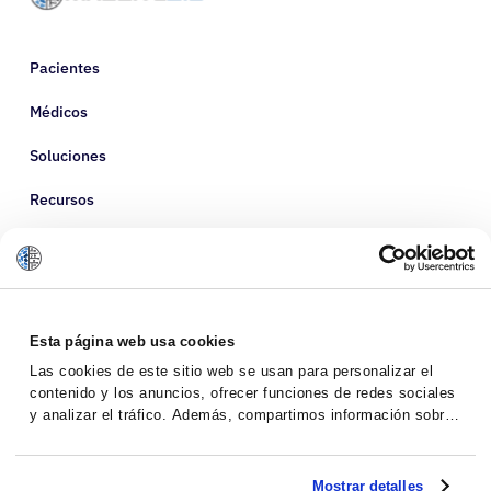
Pacientes
Médicos
Soluciones
Recursos
Sobre nosotros
Esta página web usa cookies
Las cookies de este sitio web se usan para personalizar el
contenido y los anuncios, ofrecer funciones de redes sociales
y analizar el tráfico. Además, compartimos información sobre
el uso que haga del sitio web con nuestros partners de redes
sociales, publicidad y análisis web, quienes pueden
combinarla con otra información que les haya proporcionado o
Mostrar detalles