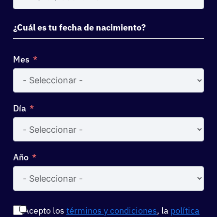
States
+1
¿Cuál es tu fecha de nacimiento?
Mes
Día
Año
Acepto los
términos y condiciones
, la
política