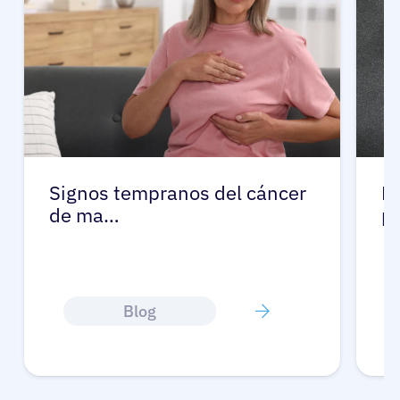
Signos tempranos del cáncer
L
de ma…
p
Blog