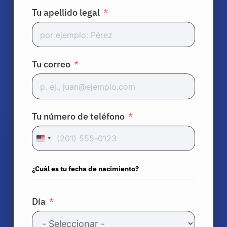
Tu apellido legal
Pacientes
Médicos
Tu correo
Soluciones
Recursos
Tu número de teléfono
United
Acerca de
States
+1
¿Cuál es tu fecha de nacimiento?
Iniciar sesión
Día
Español