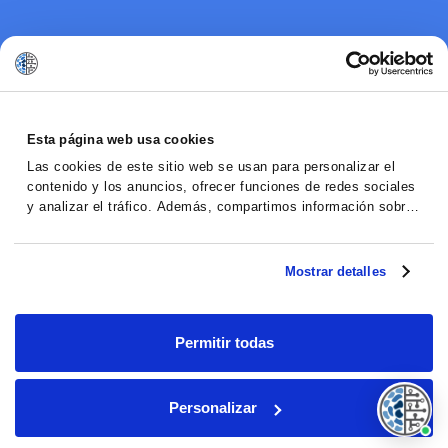
Esta página web usa cookies
Las cookies de este sitio web se usan para personalizar el
contenido y los anuncios, ofrecer funciones de redes sociales
y analizar el tráfico. Además, compartimos información sobre
el uso que haga del sitio web con nuestros partners de redes
sociales, publicidad y análisis web, quienes pueden
combinarla con otra información que les haya proporcionado o
Mostrar detalles
que hayan recopilado a partir del uso que haya hecho de sus
servicios.
Permitir todas
Personalizar