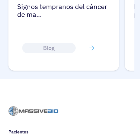
Signos tempranos del cáncer
L
de ma…
p
Blog
Pacientes