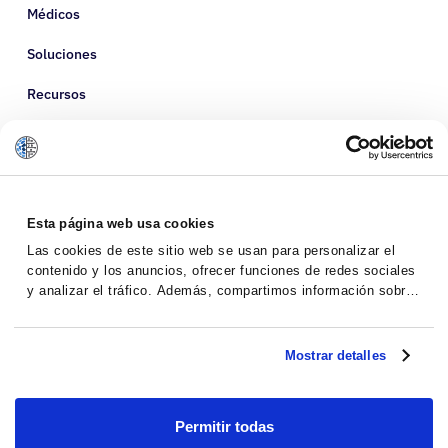
Médicos
Soluciones
Recursos
Sobre nosotros
Esta página web usa cookies
Las cookies de este sitio web se usan para personalizar el
contenido y los anuncios, ofrecer funciones de redes sociales
y analizar el tráfico. Además, compartimos información sobre
el uso que haga del sitio web con nuestros partners de redes
sociales, publicidad y análisis web, quienes pueden
combinarla con otra información que les haya proporcionado o
Mostrar detalles
que hayan recopilado a partir del uso que haya hecho de sus
servicios.
Política de Privacidad
Términos y Condiciones
Permitir todas