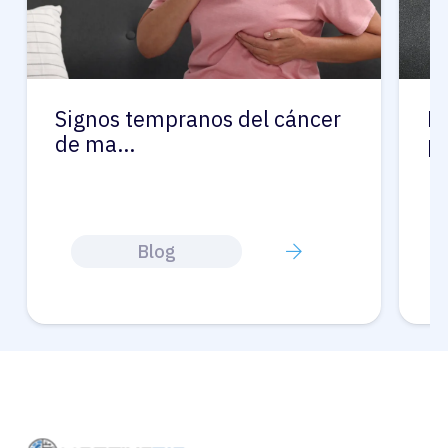
Signos tempranos del cáncer
L
de ma…
p
Blog