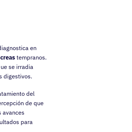
iagnostica en
ncreas
tempranos.
ue se irradia
s digestivos.
atamiento del
percepción de que
os avances
ultados para