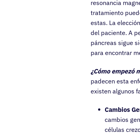
resonancia magnét
tratamiento puede
estas. La elecció
del paciente. A p
páncreas sigue si
para encontrar m
¿Cómo empezó mi
padecen esta enf
existen algunos f
Cambios Ge
cambios gené
células crez