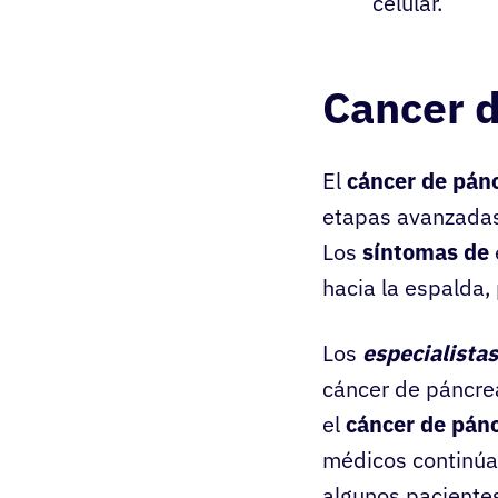
celular.
Cancer 
El
cáncer de pán
etapas avanzadas
Los
síntomas de
hacia la espalda,
Los
especialistas
cáncer de páncrea
el
cáncer de pán
médicos continúa
algunos paciente