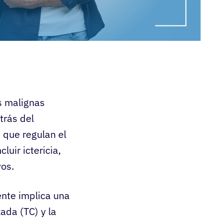
s malignas
trás del
 que regulan el
uir ictericia,
vos.
nte implica una
da (TC) y la