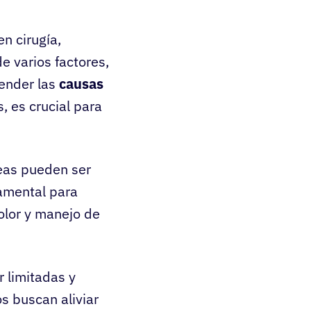
n cirugía,
e varios factores,
render las
causas
, es crucial para
eas pueden ser
amental para
dolor y manejo de
r limitadas y
s buscan aliviar