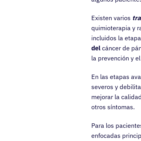
Existen varios
tr
quimioterapia y r
incluidos la etap
del
cáncer de pánc
la prevención y 
En las etapas av
severos y debilit
mejorar la calida
otros síntomas.
Para los pacient
enfocadas princip