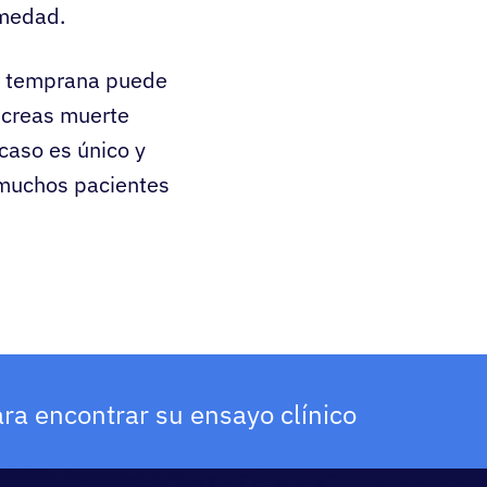
rmedad.
ca temprana puede
ncreas muerte
caso es único y
 muchos pacientes
ra encontrar su ensayo clínico