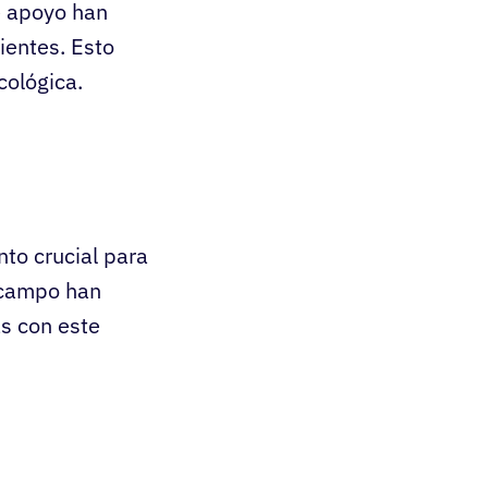
e apoyo han
ientes. Esto
cológica.
nto crucial para
e campo han
as con este