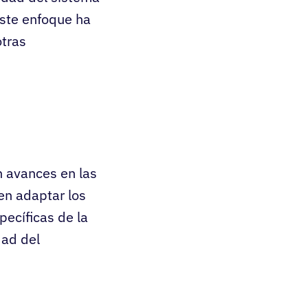
Este enfoque ha
otras
n avances en las
en adaptar los
pecíficas de la
dad del