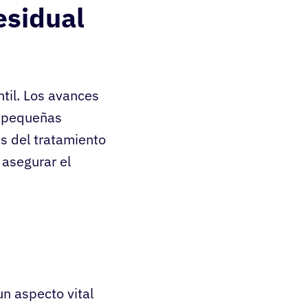
esidual
ntil. Los avances
o pequeñas
s del tratamiento
 asegurar el
un aspecto vital