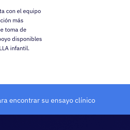
ta con el equipo
ación más
 de toma de
apoyo disponibles
LA infantil.
ra encontrar su ensayo clínico