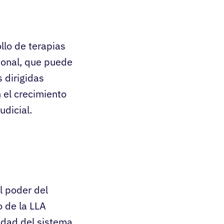
llo de terapias
cional, que puede
s dirigidas
 el crecimiento
udicial.
l poder del
o de la LLA
cidad del sistema