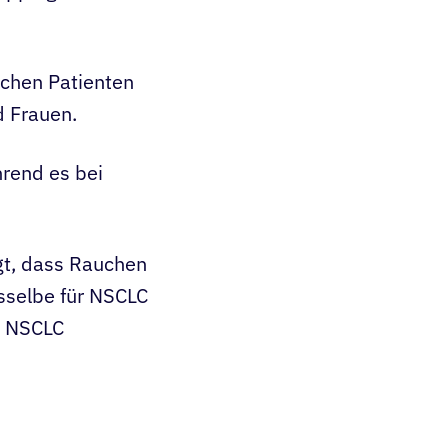
ichen Patienten
d Frauen.
hrend es bei
gt, dass Rauchen
asselbe für NSCLC
s NSCLC