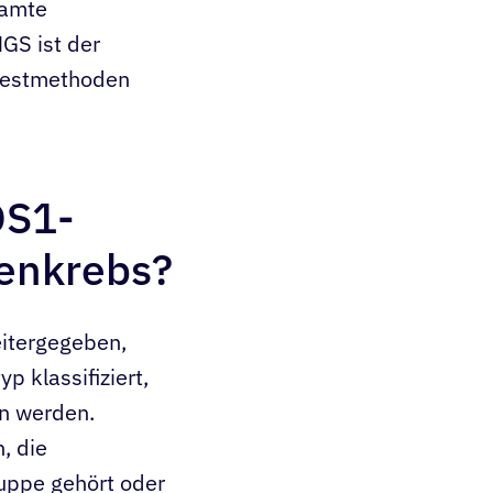
samte
GS ist der
 Testmethoden
OS1-
genkrebs?
eitergegeben,
p klassifiziert,
en werden.
, die
ruppe gehört oder