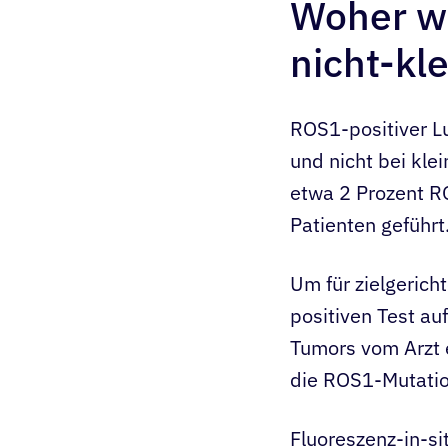
Woher wi
nicht-kl
ROS1-positiver L
und nicht bei kle
etwa 2 Prozent RO
Patienten geführt
Um für zielgeric
positiven Test a
Tumors vom Arzt 
die ROS1-Mutatio
Fluoreszenz-in-si