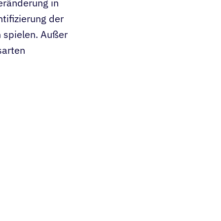
eränderung in
tifizierung der
 spielen. Außer
sarten