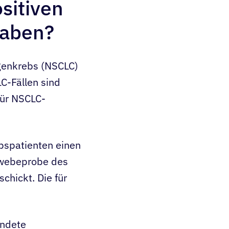
sitiven
haben?
ngenkrebs (NSCLC)
LC-Fällen sind
für NSCLC-
bspatienten einen
Gewebeprobe des
hickt. Die für
endete