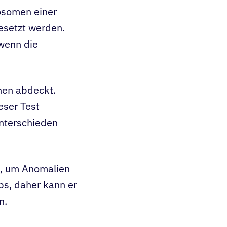
osomen einer
esetzt werden.
 wenn die
nen abdeckt.
eser Test
nterschieden
, um Anomalien
bs, daher kann er
n.