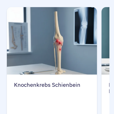
Knochenkrebs Schienbein
K
F