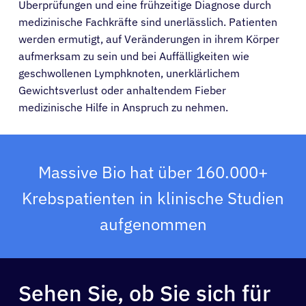
Überprüfungen und eine frühzeitige Diagnose durch
Patienten
medizinische Fachkräfte sind unerlässlich. Patienten
werden ermutigt, auf Veränderungen in ihrem Körper
aufmerksam zu sein und bei Auffälligkeiten wie
Ärzte
geschwollenen Lymphknoten, unerklärlichem
Gewichtsverlust oder anhaltendem Fieber
Lösungen
medizinische Hilfe in Anspruch zu nehmen.
Ressourcen
Massive Bio hat über 160.000+
Über
Krebspatienten in klinische Studien
aufgenommen
Anmelden
Deutsch
Sehen Sie, ob Sie sich für