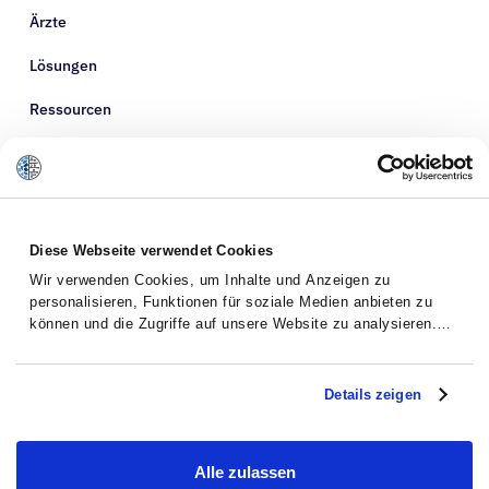
Ärzte
Lösungen
Ressourcen
Über uns
Diese Webseite verwendet Cookies
Wir verwenden Cookies, um Inhalte und Anzeigen zu
personalisieren, Funktionen für soziale Medien anbieten zu
können und die Zugriffe auf unsere Website zu analysieren.
Außerdem geben wir Informationen zu Ihrer Verwendung
unserer Website an unsere Partner für soziale Medien,
Werbung und Analysen weiter. Unsere Partner führen diese
Details zeigen
Informationen möglicherweise mit weiteren Daten zusammen,
die Sie ihnen bereitgestellt haben oder die sie im Rahmen
Ihrer Nutzung der Dienste gesammelt haben.
Datenschutzerklärung
Allgemeine
Alle zulassen