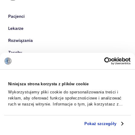
Pacjenci
Lekarze
Rozwiązania
Zasoby
O nas
Niniejsza strona korzysta z plików cookie
Wykorzystujemy pliki cookie do spersonalizowania treści i
reklam, aby oferować funkcje społecznościowe i analizować
ruch w naszej witrynie. Informacje o tym, jak korzystasz z
naszej witryny, udostępniamy partnerom społecznościowym,
reklamowym i analitycznym. Partnerzy mogą połączyć te
informacje z innymi danymi otrzymanymi od Ciebie lub
Pokaż szczegóły
uzyskanymi podczas korzystania z ich usług.