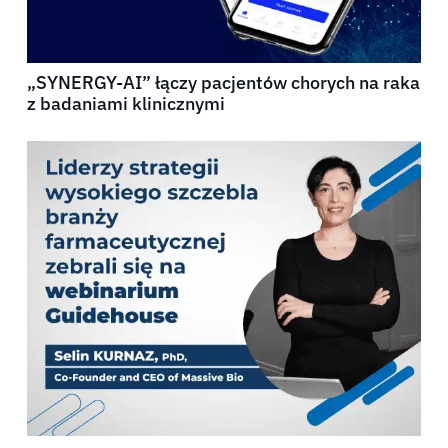
Rozwiązania
Zasoby
„SYNERGY-AI” łączy pacjentów chorych na raka
z badaniami klinicznymi
O nas
Zalogować się
Polski