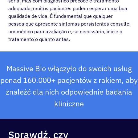
séria, mas com diagnóstico precoce e tratamento
adequado, muitos pacientes podem esperar uma boa
qualidade de vida. É fundamental que qualquer
pessoa que apresente sintomas persistentes consulte
um médico para avaliação e, se necessário, inicie o
tratamento o quanto antes.
Massive Bio włączyło do swoich usług
Pacjenci
ponad 160.000+ pacjentów z rakiem, aby
znaleźć dla nich odpowiednie badania
Lekarze
kliniczne
Rozwiązania
Zasoby
Sprawdź, czy