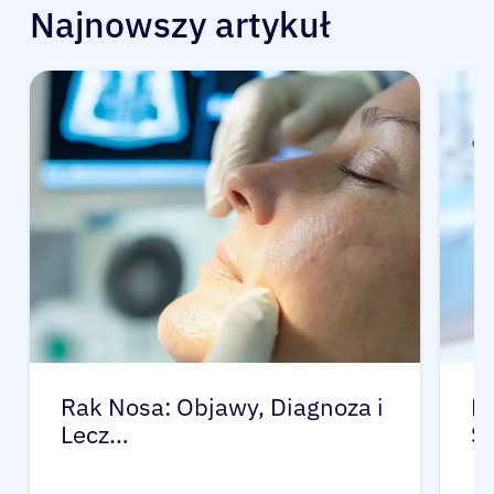
Najnowszy artykuł
Rak Nosa: Objawy, Diagnoza i
R
Lecz…
S