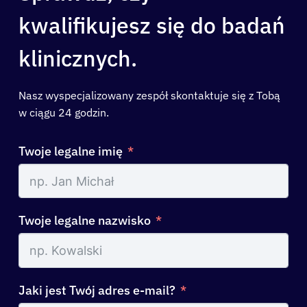
kwalifikujesz się do badań
O nas
klinicznych.
Zalogować się
Nasz wyspecjalizowany zespół skontaktuje się z Tobą
w ciągu 24 godzin.
Polski
Twoje legalne imię
Twoje legalne nazwisko
Jaki jest Twój adres e-mail?