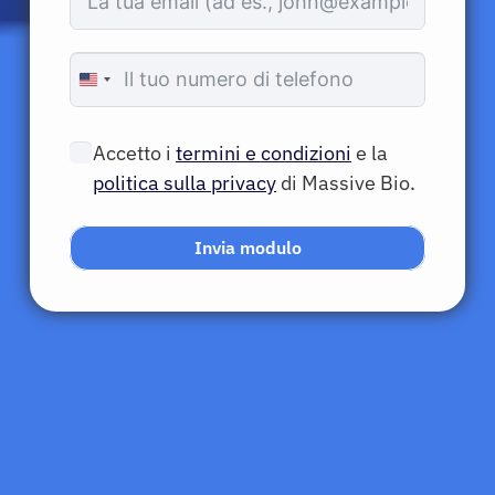
United
States
+1
Accetto i
termini e condizioni
e la
politica sulla privacy
di Massive Bio.
Invia modulo