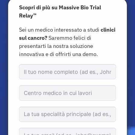
Scopri di più su Massive Bio Trial
Medici
Relay™
Sei un medico interessato a studi
clinici
Soluzioni
sul cancro?
Saremmo felici di
presentarti la nostra soluzione
Risorse
innovativa e di offrirti una demo.
Chi siamo
Registrazione
Italiano