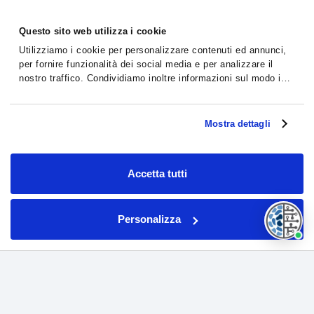
Questo sito web utilizza i cookie
Utilizziamo i cookie per personalizzare contenuti ed annunci,
per fornire funzionalità dei social media e per analizzare il
nostro traffico. Condividiamo inoltre informazioni sul modo in
cui utilizzi il nostro sito con i nostri partner che si occupano di
analisi dei dati web, pubblicità e social media, i quali
potrebbero combinarle con altre informazioni che hai fornito
Mostra dettagli
loro o che hanno raccolto dal tuo utilizzo dei loro servizi.
Accetta tutti
Personalizza
MASSIVE BIO PER I MEDICI