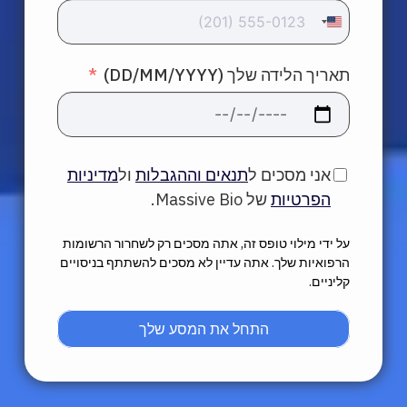
United
היכנס
States
תאריך הלידה שלך (DD/MM/YYYY)
+1
עברית
אני מסכים ל
תנאים וההגבלות
ול
מדיניות
הפרטיות
של Massive Bio.
על ידי מילוי טופס זה, אתה מסכים רק לשחרור הרשומות
הרפואיות שלך. אתה עדיין לא מסכים להשתתף בניסויים
קליניים.
התחל את המסע שלך