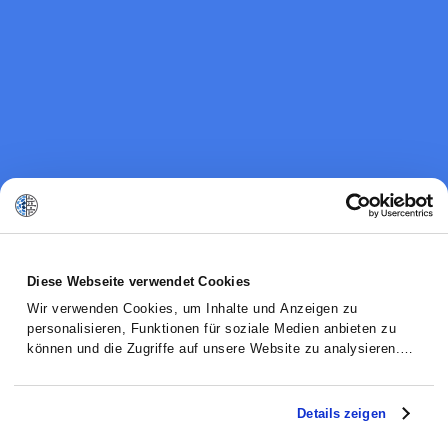
Diese Webseite verwendet Cookies
Wir verwenden Cookies, um Inhalte und Anzeigen zu
personalisieren, Funktionen für soziale Medien anbieten zu
können und die Zugriffe auf unsere Website zu analysieren.
Außerdem geben wir Informationen zu Ihrer Verwendung
unserer Website an unsere Partner für soziale Medien,
Werbung und Analysen weiter. Unsere Partner führen diese
Details zeigen
Informationen möglicherweise mit weiteren Daten zusammen,