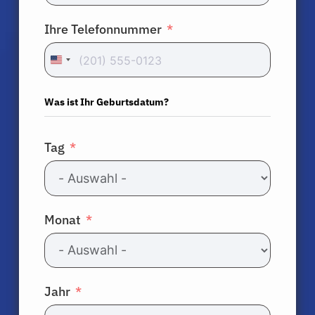
Lösungen
Ihre Telefonnummer
Ressourcen
United
States
Über
+1
Was ist Ihr Geburtsdatum?
Anmelden
Tag
Deutsch
Monat
Jahr