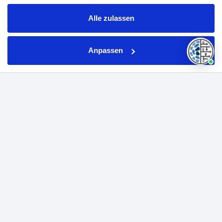
die Sie ihnen bereitgestellt haben oder die sie im Rahmen
Ihrer Nutzung der Dienste gesammelt haben.
Alle zulassen
Anpassen
Nachrichten Massive Bio hat über 160.000
Krebspatienten für klinische Studien gewonnen.
Behandlungen von
Gallengangkrebs
(Cholangiokarzinom) und
Gallenblasenkrebs!