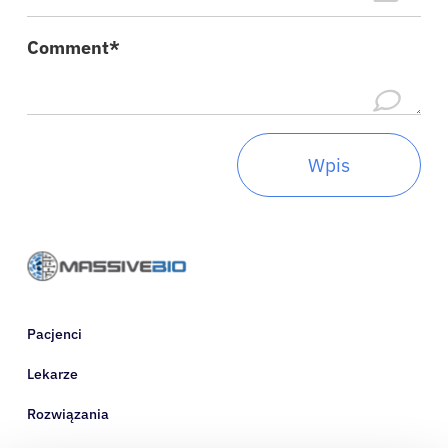
O nas
Comment*
Zalogować się
Polski
Pacjenci
Lekarze
Rozwiązania