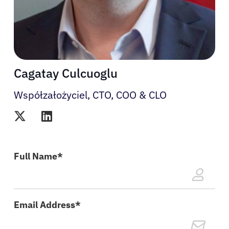
Cagatay Culcuoglu
Współzałożyciel, CTO, COO & CLO
Pacjenci
Lekarze
Full Name*
Rozwiązania
Email Address*
Zasoby