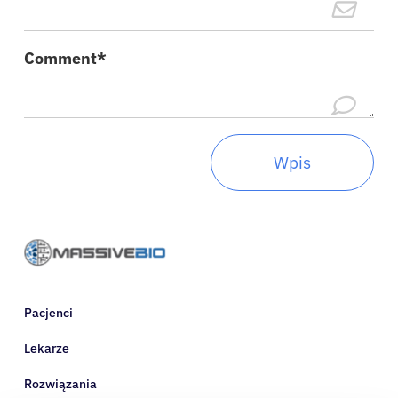
O nas
Comment*
Zalogować się
Polski
Pacjenci
Lekarze
Rozwiązania