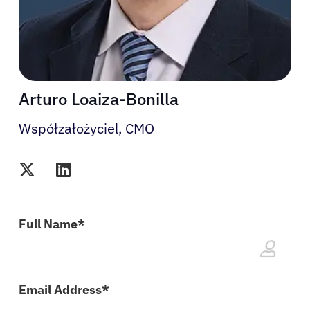
Arturo Loaiza-Bonilla
Współzałożyciel, CMO
Pacjenci
Lekarze
Full Name*
Rozwiązania
Email Address*
Zasoby