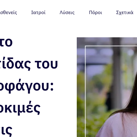
σθενείς
Ιατροί
Λύσεις
Πόροι
Σχετικά
το
ίδας του
σοφάγου:
οκιμές
ις