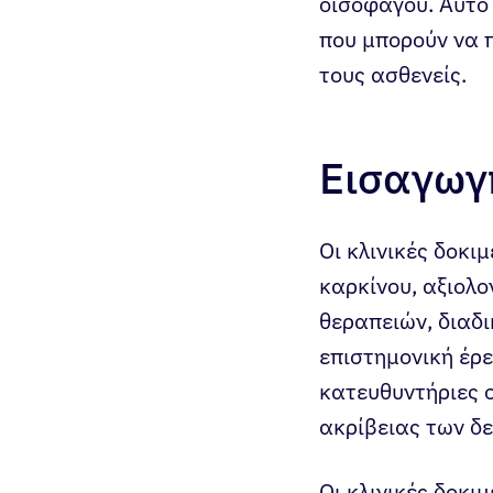
οισοφάγου. Αυτό 
που μπορούν να 
τους ασθενείς.
Εισαγωγή
Οι κλινικές δοκι
καρκίνου, αξιολ
θεραπειών, διαδ
επιστημονική έρ
κατευθυντήριες 
ακρίβειας των δ
Οι κλινικές δοκι