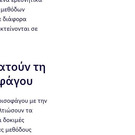
ν μεθόδων
ε διάφορα
κτείνονται σε
ατούν τη
οφάγου
οισοφάγου με την
λτιώσουν τα
ι δοκιμές
ες μεθόδους