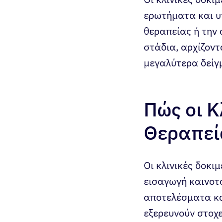
ερωτήματα και υ
θεραπείας ή την
στάδια, αρχίζον
μεγαλύτερα δείγ
Πώς οι Κ
Θεραπεί
Οι κλινικές δοκι
εισαγωγή καινοτ
αποτελέσματα κα
εξερευνούν στοχε