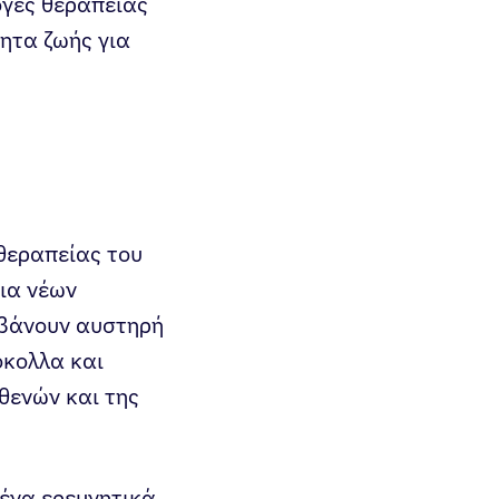
ογές θεραπείας
ητα ζωής για
 θεραπείας του
ια νέων
μβάνουν αυστηρή
όκολλα και
θενών και της
μένα ερευνητικά