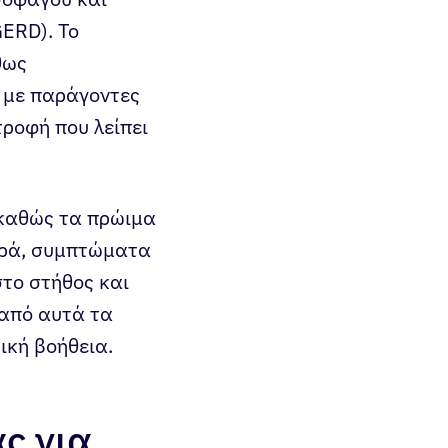
ERD). Το
θως
 με παράγοντες
ροφή που λείπει
 καθώς τα πρώιμα
ωρά, συμπτώματα
το στήθος και
 από αυτά τα
ική βοήθεια.
ς για