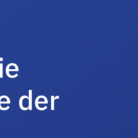
ie
e der